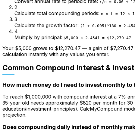
Convert annual rate to periodic rate
:
r/n = 0.06 ÷ 1
2
Calculate total compounding periods
:
n × t = 12 × 1
3
Calculate the growth factor
:
(1 + 0.005)^180 = 2.45
4
Multiply by principal
:
$5,000 × 2.4541 = $12,270.47
Your $5,000 grows to $12,270.47 — a gain of $7,270.47 p
calculation instantly with any values you enter.
Common Compound Interest & Invest
How much money do I need to invest monthly to 
To reach $1,000,000 with compound interest at a 7% ann
35-year-old needs approximately $820 per month for 30 ye
education/investment-principles). CalcMyCompound models
projection.
Does compounding daily instead of monthly make