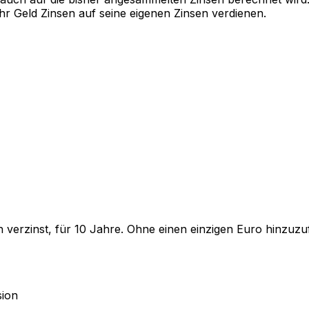
Ihr Geld Zinsen auf seine eigenen Zinsen verdienen.
日本語
한국어
العربية
हिन्दी
Русский
Bahasa Indonesia
Türkçe
ch verzinst, für 10 Jahre. Ohne einen einzigen Euro hinzuz
sion