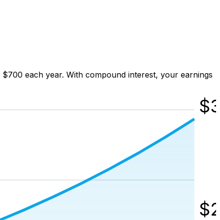
t $700 each year. With compound interest, your earnings
$
3
$
2