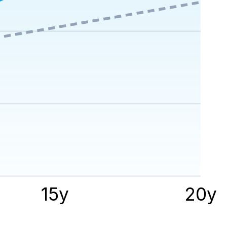
15
y
20
y