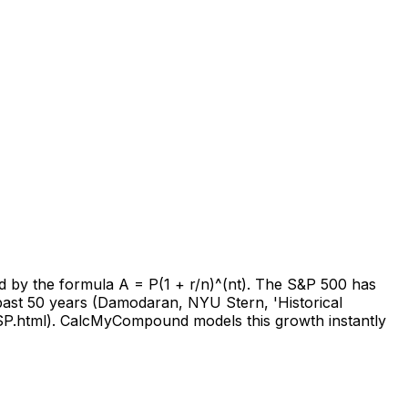
bed by the formula A = P(1 + r/n)^(nt). The S&P 500 has
 past 50 years (Damodaran, NYU Stern, 'Historical
SP.html). CalcMyCompound models this growth instantly