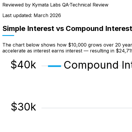
Reviewed by
Kymata Labs QA
·
Technical Review
Last updated:
March 2026
Simple Interest vs Compound Interes
The chart below shows how $10,000 grows over 20 years a
accelerate as interest earns interest — resulting in $24,7
$
40
k
Compound Int
$
30
k