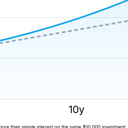
y
10
y
ore than simple interest on the same $10,000 investment.