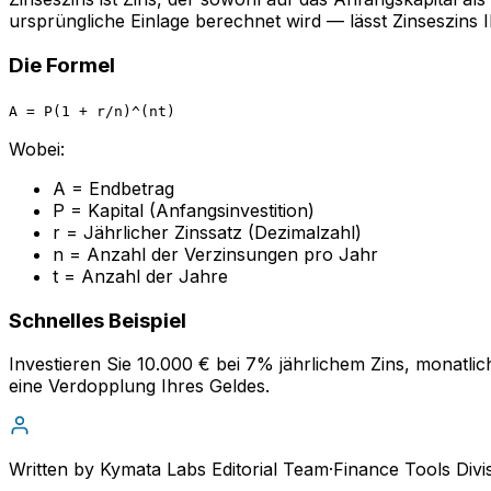
ursprüngliche Einlage berechnet wird — lässt Zinseszins 
Die Formel
A = P(1 + r/n)^(nt)
Wobei:
A = Endbetrag
P = Kapital (Anfangsinvestition)
r = Jährlicher Zinssatz (Dezimalzahl)
Language
n = Anzahl der Verzinsungen pro Jahr
t = Anzahl der Jahre
English
Español
简体中文
Deutsch
Français
Português (Brasil)
Bahasa Melayu
Schnelles Beispiel
Investieren Sie 10.000 € bei 7% jährlichem Zins, monatli
eine Verdopplung Ihres Geldes.
Written by
Kymata Labs Editorial Team
·
Finance Tools Divi