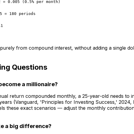
2 = 0.005 (0.5% per month)
5 = 180 periods
41
urely from compound interest, without adding a single do
ing Questions
become a millionaire?
ual return compounded monthly, a 25-year-old needs to in
ars (Vanguard, 'Principles for Investing Success,' 2024, 
 these exact scenarios — adjust the monthly contribution 
 a big difference?