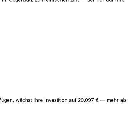
Tiếng Việt
ไทย
Italiano
Nederlands
Polski
Svenska
ufügen, wächst Ihre Investition auf 20.097 € — mehr als