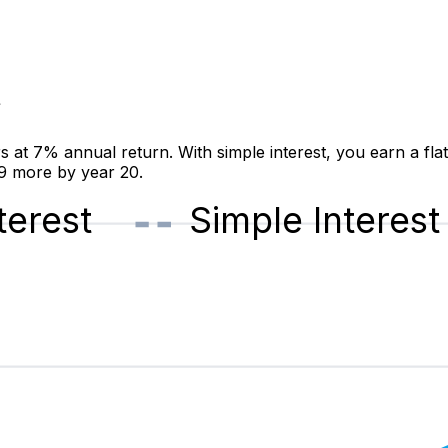
t
t 7% annual return. With simple interest, you earn a fla
19 more by year 20.
erest
Simple Interest