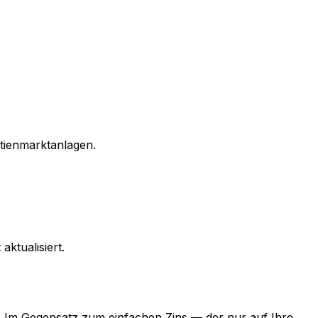
ktienmarktanlagen.
ktualisiert.
d. Im Gegensatz zum einfachen Zins — der nur auf Ihre