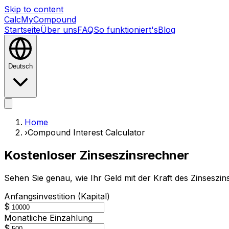
Skip to content
CalcMyCompound
Startseite
Über uns
FAQ
So funktioniert's
Blog
Deutsch
Startseite
Über uns
FAQ
So funktioniert's
Blog
Home
›
Compound Interest Calculator
Kostenloser Zinseszinsrechner
Sehen Sie genau, wie Ihr Geld mit der Kraft des Zinseszi
Anfangsinvestition (Kapital)
$
Monatliche Einzahlung
$