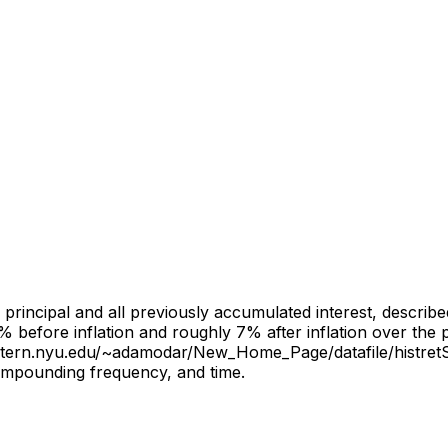
al principal and all previously accumulated interest, descri
% before inflation and roughly 7% after inflation over the
s.stern.nyu.edu/~adamodar/New_Home_Page/datafile/histret
 compounding frequency, and time.