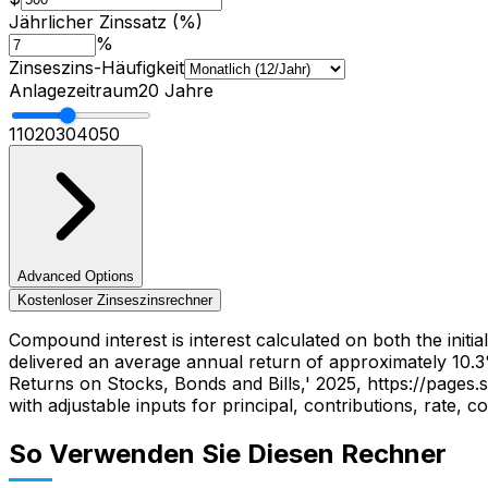
Jährlicher Zinssatz (%)
%
Zinseszins-Häufigkeit
Anlagezeitraum
20
Jahre
1
10
20
30
40
50
Advanced Options
Kostenloser Zinseszinsrechner
Compound interest is interest calculated on both the initi
delivered an average annual return of approximately 10.3
Returns on Stocks, Bonds and Bills,' 2025, https://page
with adjustable inputs for principal, contributions, rate,
So Verwenden Sie Diesen Rechner