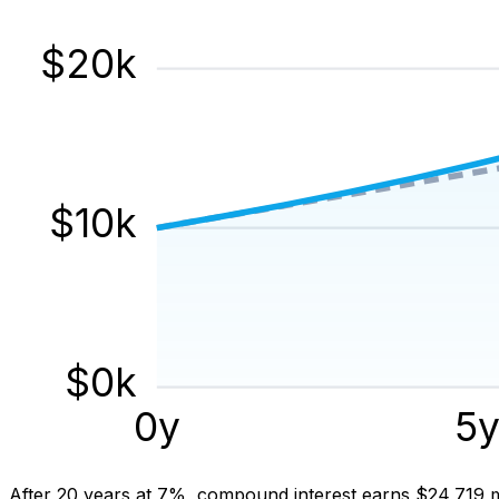
$
20
k
$
10
k
$
0
k
0
y
5
After 20 years at 7%, compound interest earns $24,719 m