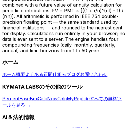
combined with a future value of annuity calculation for
periodic contributions: FV = PMT × [((1 + r/n)^(nt) - 1) /
(r/n)]. All arithmetic is performed in IEEE 754 double-
precision floating point — the same standard used by
financial institutions — and rounded to the nearest cent
for display. Calculations run entirely in your browser; no
data is ever sent to a server. The engine handles four
compounding frequencies (daily, monthly, quarterly,
annual) and time horizons from 1 to 50 years.
ホーム
ホーム
概要
よくある質問
仕組み
ブログ
お問い合わせ
KYMATA LABSのその他のツール
PercentEase
BmiCalcNow
CalcMyPeptide
すべての無料ツ
ールを見る
→
AI＆法的情報