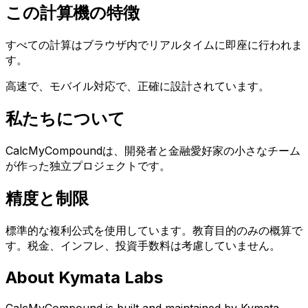
この計算機の特徴
すべての計算はブラウザ内でリアルタイムに即座に行われま
す。
高速で、モバイル対応で、正確に設計されています。
私たちについて
CalcMyCompoundは、開発者と金融愛好家の小さなチーム
Language
が作った独立プロジェクトです。
English
Español
简体中文
Deutsch
Français
Português (Brasil)
日本語
한국어
العربية
हिन्दी
Русский
精度と制限
Bahasa Indonesia
Türkçe
Tiếng Việt
ไทย
Italiano
Nederlands
Polski
Svenska
Bahasa Melayu
標準的な複利公式を使用しています。教育目的のみの概算で
す。税金、インフレ、投資手数料は考慮していません。
About Kymata Labs
CalcMyCompound is built and maintained by Kymata