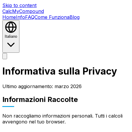
Skip to content
CalcMyCompound
Home
Info
FAQ
Come Funziona
Blog
Italiano
Home
Info
FAQ
Come Funziona
Blog
Informativa sulla Privacy
Ultimo aggiornamento: marzo 2026
Informazioni Raccolte
Non raccogliamo informazioni personali. Tutti i calcoli
avvengono nel tuo browser.