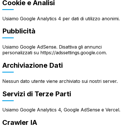
Cookie e Analisi
Usiamo Google Analytics 4 per dati di utilizzo anonimi.
Pubblicità
Usiamo Google AdSense. Disattiva gli annunci
personalizzati su https://adssettings.google.com.
Language
Archiviazione Dati
English
Español
简体中文
Deutsch
Français
Português (Brasil)
日本語
한국어
العربية
हिन्दी
Русский
Nessun dato utente viene archiviato sui nostri server.
Bahasa Indonesia
Türkçe
Tiếng Việt
ไทย
Italiano
Nederlands
Polski
Svenska
Bahasa Melayu
Servizi di Terze Parti
Usiamo Google Analytics 4, Google AdSense e Vercel.
Crawler IA