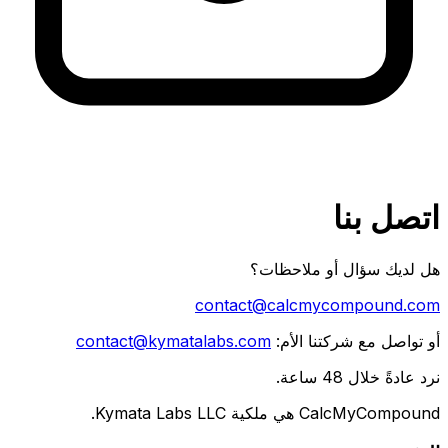
Language
اتصل بنا
Français
Deutsch
简体中文
Español
English
Português (Brasil)
日本語
한국어
العربية
हिन्दी
Русский
هل لديك سؤال أو ملاحظات؟
Nederlands
Italiano
ไทย
Tiếng Việt
Türkçe
Bahasa Indonesia
contact@calcmycompound.com
Bahasa Melayu
Svenska
Polski
أو تواصل مع شركتنا الأم:
contact@kymatalabs.com
نرد عادةً خلال 48 ساعة.
CalcMyCompound
هي ملكية
Kymata Labs LLC
.